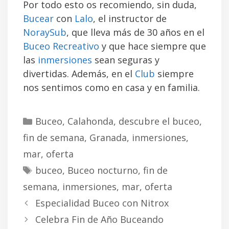
Por todo esto os recomiendo, sin duda,
Bucear
con
Lalo
, el instructor de
NoraySub
, que lleva más de 30 años en el
Buceo Recreativo
y que hace siempre que
las
inmersiones
sean seguras y
divertidas. Además, en el
Club
siempre
nos sentimos como en casa y en familia.
C
Buceo
,
Calahonda
,
descubre el buceo
,
a
fin de semana
,
Granada
,
inmersiones
,
t
mar
,
oferta
e
E
buceo
,
Buceo nocturno
,
fin de
g
t
semana
,
inmersiones
,
mar
,
oferta
o
i
N
r
Especialidad Buceo con Nitrox
q
a
í
Celebra Fin de Año Buceando
u