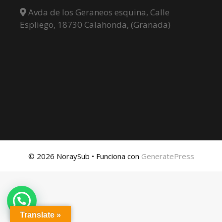
Avda de los Geraneos esquina, Calle
Espliego, 18730 Calahonda, (Granada)
© 2026 NoraySub
• Funciona con
GeneratePress
Translate »