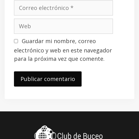
m
s
C
b
o
r
r
W
e
r
e
e
b
Guardar mi nombre, correo
o
electrónico y web en este navegador
e
para la próxima vez que comente.
l
e
c
t
r
ó
n
i
c
o