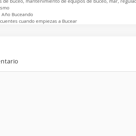
s de buceo
,
mantenimiento de equipos de buceo
,
mar
,
regula
ismo
e Año Buceando
cuentes cuando empiezas a Bucear
ntario