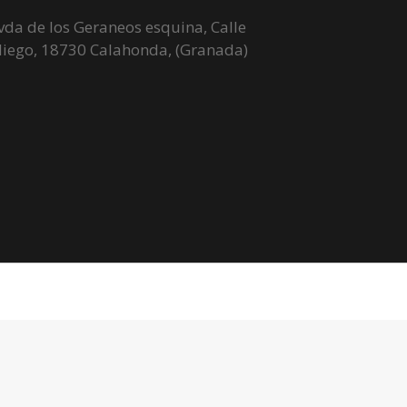
da de los Geraneos esquina, Calle
liego, 18730 Calahonda, (Granada)