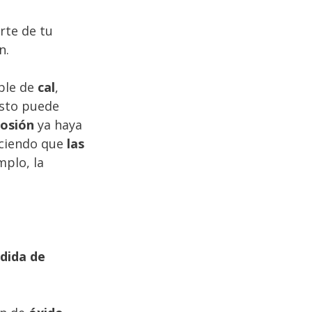
rte de tu
n.
ble de
cal
,
Esto puede
rosión
ya haya
aciendo que
las
mplo, la
dida de