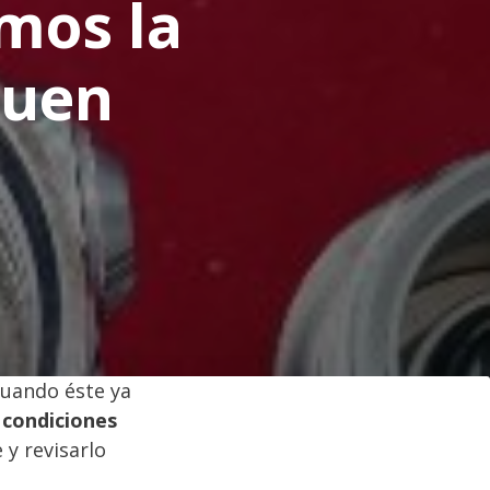
mos la
Buen
uando éste ya
 condiciones
 y revisarlo