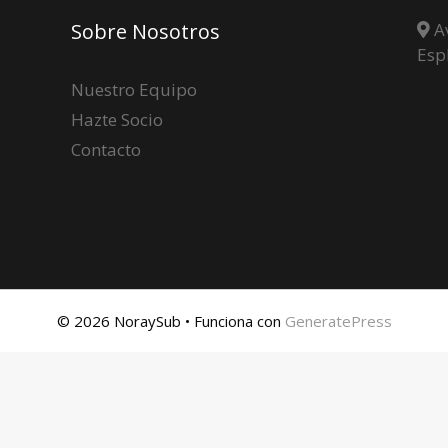
Sobre Nosotros
Av
Esp
Nuestro Equipo
Hazte Socio
Contacto
© 2026 NoraySub
• Funciona con
GeneratePress