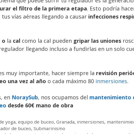
blema que puede sufrir tu regulador es la generaci
urar el filtro de la primera etapa
. Esto podría hace
a tus vías aéreas llegando a causar
infecciones respi
 o
la
cal
como la cal pueden
gripar las uniones
rosc
 regulador llegando incluso a fundirlas en un solo cu
 es muy importante, hacer siempre la
revisión perió
ceo
una vez al año
o cada máximo 80
inmersiones
.
s, en
NoraySub
, nos ocupamos del
mantenimiento 
ceo
desde 60€ mano de obra
 de yoga
,
equipo de buceo
,
Granada
,
inmersiones
,
mantenimien
lador de buceo
,
Submarinismo