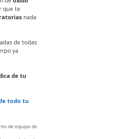
ón de
óxido
r que te
ratorias
nada
adas de todas
erpo ya
dica de tu
de todo tu
to de equipo de