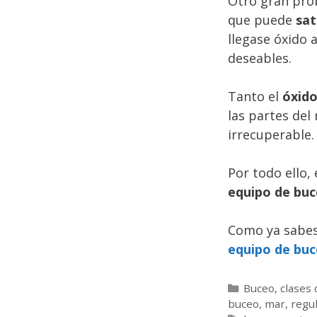
Otro gran pro
que puede
sat
llegase óxido 
deseables.
Tanto el
óxido
las partes del
irrecuperable.
Por todo ello,
equipo de bu
Como ya sabe
equipo de bu
C
Buceo
,
clases
buceo
a
,
mar
,
regu