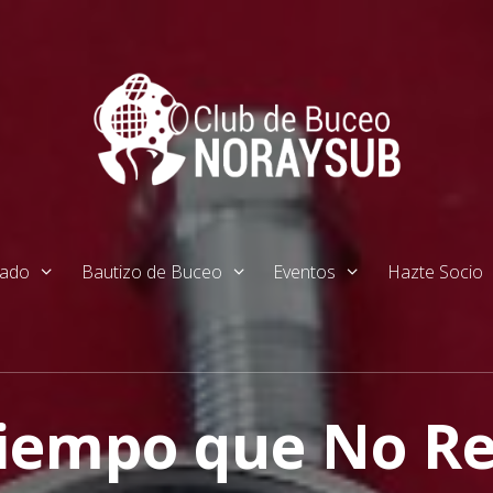
tado
Bautizo de Buceo
Eventos
Hazte Socio
iempo que No Re