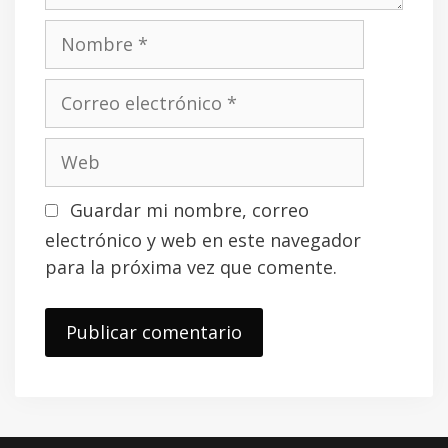
i
s
o
N
o
m
C
b
o
r
r
W
e
r
e
e
b
Guardar mi nombre, correo
o
electrónico y web en este navegador
e
para la próxima vez que comente.
l
e
c
t
r
ó
n