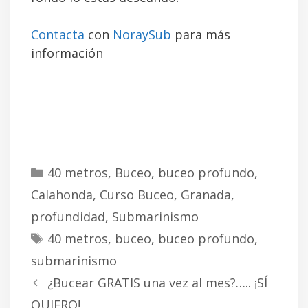
Contacta
con
NoraySub
para más
información
C
40 metros
,
Buceo
,
buceo profundo
,
a
Calahonda
,
Curso Buceo
,
Granada
,
t
profundidad
,
Submarinismo
e
E
40 metros
,
buceo
,
buceo profundo
,
g
t
submarinismo
o
i
N
r
¿Bucear GRATIS una vez al mes?….. ¡SÍ
q
a
í
QUIERO!