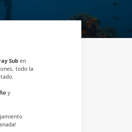
oray Sub
en
ones, todo la
tado.
año
y
ojamiento
anada!