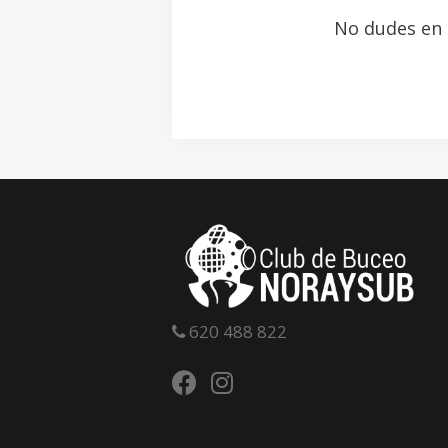
No dudes en
620 488 822