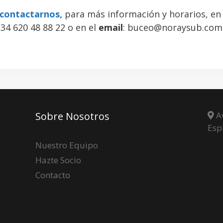
contactarnos,
para más información y horarios, en
34 620 48 88 22 o en el
email
: buceo@noraysub.com
Sobre Nosotros
Av
Esp
Nuestro Equipo
Hazte Socio
Contacto