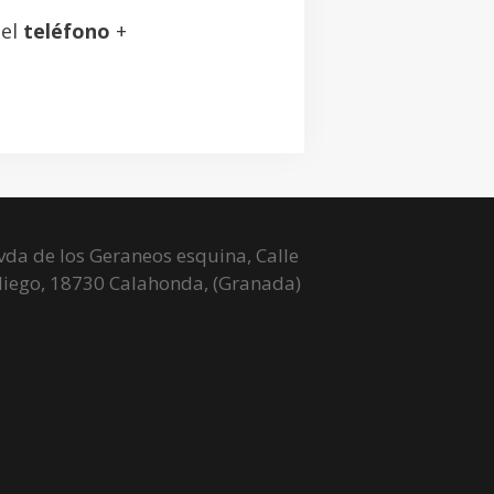
 el
teléfono
+
da de los Geraneos esquina, Calle
liego, 18730 Calahonda, (Granada)